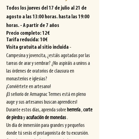
Todos los jueves del 17 de julio al 21 de
agosto a las 13:00 horas. hasta las 19:00
horas. - A partir de 7 años
Precio completo: 12€
Tarifa reducida: 10€
Visita gratuita al sitio incluida
-
Campesina y jovencita, ¿estáis agotadas por las
tareas de arar y sembrar? ¿No aspiráis a uniros a
las órdenes de oratorios de clausura en
monasterios e iglesias?
¡Conviértete en artesano!
¡El señorío de Armagnac Termes está en pleno
auge y sus artesanos buscan aprendices!
Durante estos días, aprenda sobre
herrería
,
corte
de piedra
y
acuñación de monedas
.
Un día de inmersión para grandes y pequeños
donde tú serás el protagonista de tu excursión.