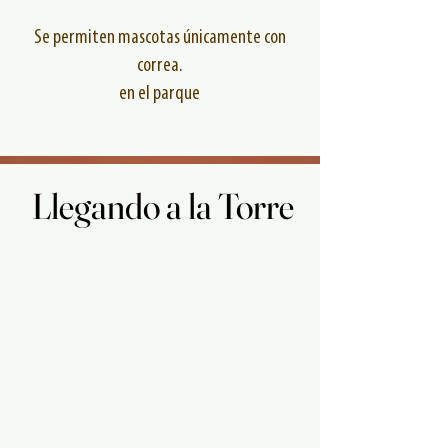
Se permiten mascotas únicamente con
correa.
en el parque
Llegando a la Torre
Llegando a la Torre