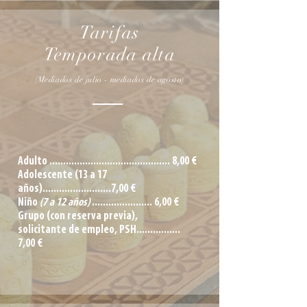
Tarifas
Temporada alta
(Mediados de julio - mediados de agosto)
Adulto ............................................ 8,00 €
Adolescente (13 a 17
años).........................7,00 €
Niño
(7 a 12 años)
...................... 6,00 €
Grupo (con reserva previa),
solicitante de empleo, PSH................
7,00 €