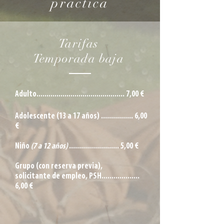
práctica
Tarifas
Temporada baja
Adulto............................................ 7,00 €
Adolescente (13 a 17 años) ................ 6,00
€
Niño
(7 a 12 años)
......................... 5,00 €
Grupo (con reserva previa),
solicitante de empleo, PSH...................
6,00 €