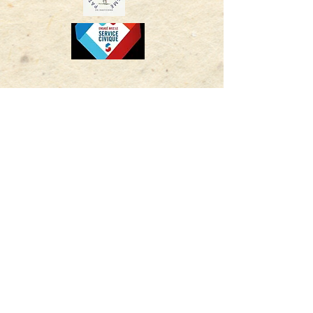
05 62 69 25 12
Avisos legales y
política de privacidad
©2024 La Torre de las Termas de Armagnac. Creado con
Wix.com