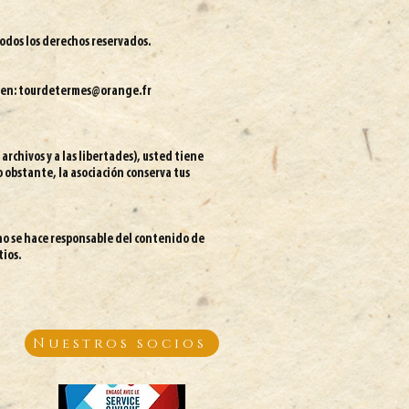
todos los derechos reservados.
 en:
tourdetermes@orange.fr
 archivos y a las libertades), usted tiene
o obstante, la asociación conserva tus
n no se hace responsable del contenido de
ios.​
Nuestros socios