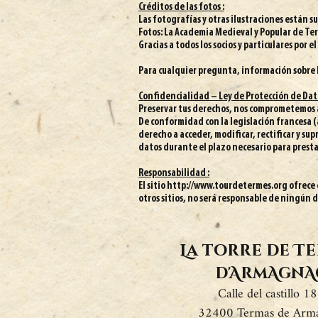
Créditos de las fotos :
Las fotografías y otras ilustraciones están s
Fotos: La Academia Medieval y Popular de Ter
​Gracias a todos los socios y particulares por el
Para cualquier pregunta, información sobre l
Confidencialidad – Ley de Protección de Da
Preservar tus derechos, nos comprometemos a 
De conformidad con la legislación francesa (ar
derecho a acceder, modificar, rectificar y su
datos durante el plazo necesario para prestar
Responsabilidad :
El sitio
http://www.tourdetermes.org
ofrece 
otros sitios, no será responsable de ningún d
La torre de T
d'ArmAgnA
Calle del castillo 1
32400 Termas de Arm