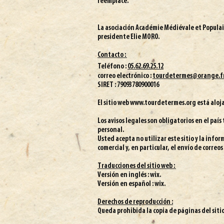
reemplace.
​La asociación Académie Médiévale et Popula
presidente Elie MORO.
Contacto :
Teléfono
:
05.62.69.25.12
correo electrónico :
tourdetermes@orange.f
SIRET : 79093780900016
El sitio web
www.tourdetermes.org
está aloj
Los avisos legales son obligatorios en el país
personal.
Usted acepta no utilizar este sitio y la infor
comercial y, en particular, el envío de correo
Traducciones del sitio web :
Versión en inglés : wix.
Versión en español : wix.
Derechos de reproducción :
Queda prohibida la copia de páginas del siti