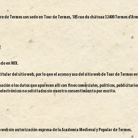
ire de Termes con sede en Tour de Termes, 185 rue du château 32400 Termes d'Ar
r
ado en WIX.
 titular del sitio web, por lo que el acceso y uso del sitio web de Tour de Termes 
mación o los datos que aparecen allí con fines comerciales, políticos, publicitario
s electrónicos no solicitados sin nuestro consentimiento por escrito.
o web sin autorización expresa de la Academia Medieval y Popular de Termes.