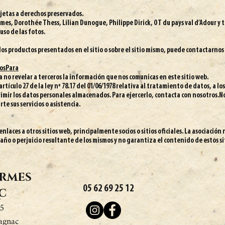
ujetas a derechos preservados.
mes, Dorothée Thess, Lilian Dunogue, Philippe Dirick, OT du pays val d’Adour y 
 uso de las fotos.
os productos presentados en el sitio o sobre el sitio mismo, puede contactarnos
tosPara
no revelar a terceros la información que nos comunicas en este sitio web.
tículo 27 de la ley nº 78.17 del 01/06/1978 relativa al tratamiento de datos, a los
primir los datos personales almacenados. Para ejercerlo, contacta con nosotros.N
te sus servicios o asistencia.
enlaces a otros sitios web, principalmente socios o sitios oficiales. La asociació
año o perjuicio resultante de los mismos y no garantiza el contenido de estos sit
ermes
05 62 69 25 12
c
85
agnac