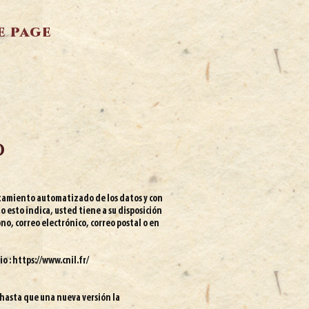
e page
d
atamiento automatizado de los datos y con
 esto indica, usted tiene a su disposición
no, correo electrónico, correo postal o en
io :
https://www.cnil.fr/
y hasta que una nueva versión la