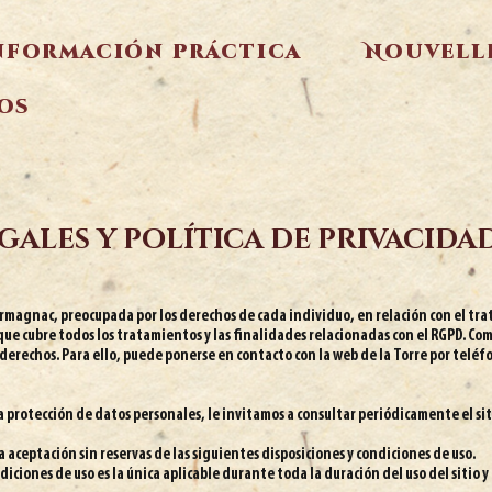
nformación práctica
Nouvell
os
egales y política de privacida
Armagnac, preocupada por los derechos de cada individuo, en relación con el tr
ue cubre todos los tratamientos y las finalidades relacionadas con el RGPD. Como
derechos. Para ello, puede ponerse en contacto con la web de la Torre por teléfo
 protección de datos personales, le invitamos a consultar periódicamente el sit
 aceptación sin reservas de las siguientes disposiciones y condiciones de uso.
iciones de uso es la única aplicable durante toda la duración del uso del sitio 