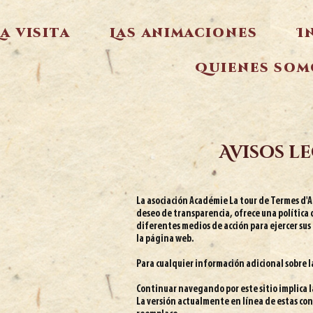
La visita
Las animaciones
I
Quienes som
Avisos l
La asociación Académie La tour de Termes d'
deseo de transparencia, ofrece una política q
diferentes medios de acción para ejercer sus 
la página web.
Para cualquier información adicional sobre la
Continuar navegando por este sitio implica la
La versión actualmente en línea de estas cond