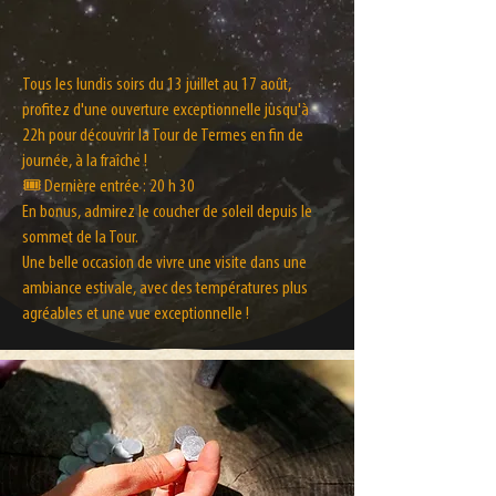
"Les heures fraîches à la
Tour"
Tous les lundis soirs du 13 juillet au 17 août,
profitez d'une ouverture exceptionnelle jusqu'à
22h pour découvrir la Tour de Termes en fin de
journée, à la fraîche !
🎟️ Dernière entrée : 20 h 30
En bonus, admirez le coucher de soleil depuis le
sommet de la Tour.
Une belle occasion de vivre une visite dans une
ambiance estivale, avec des températures plus
agréables et une vue exceptionnelle !